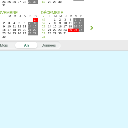
24
25
26
27
28
29
30
40
28
29
30
31
OVEMBRE
DÉCEMBRE
L
M
M
J
V
S
D
s
L
M
M
J
V
S
D
1
49
1
2
3
4
5
6
2
3
4
5
6
7
8
50
7
8
9
10
11
12
13
9
10
11
12
13
14
15
51
14
15
16
17
18
19
20
16
17
18
19
20
21
22
52
21
22
23
24
25
26
27
23
24
25
26
27
28
29
53
28
29
30
31
30
01
Mois
An
Données