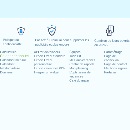
Politique de
Passez à Premium pour supprimer les
Combien de jours ouvrés
confidentialité
publicités et plus encore
en 2026 ?
Calculatrice
API for developers
Équipes
Paramétrage
Calendrier annuel
Export Excel standard
Todo list
Page de
Calendrier mensuel
Export Excel
Mes anniversaires
connexion
Calendrier
personnalisé
Centre de rappels
Page de contact
hebdomadaire
Export calendrier PDF
Mon planning
Mentions légales
Données
Intégrer un widget
L'optimiseur de
Partager
vacances
Café du matin