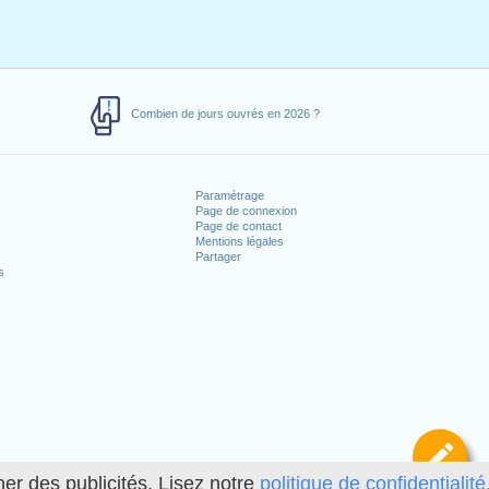
Combien de jours ouvrés en 2026 ?
Paramétrage
Page de connexion
Page de contact
Mentions légales
Partager
s
Dé
her des publicités. Lisez notre
politique de confidentialité