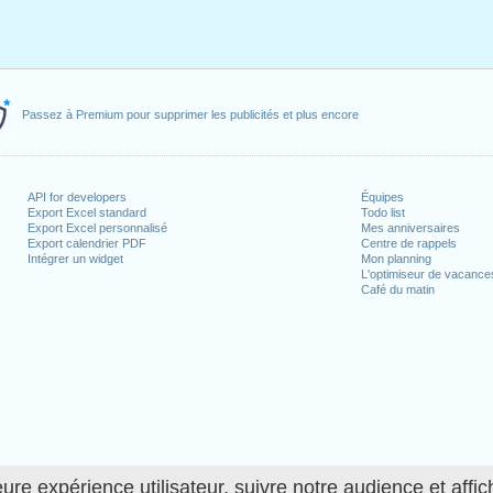
Passez à Premium pour supprimer les publicités et plus encore
API for developers
Équipes
Export Excel standard
Todo list
Export Excel personnalisé
Mes anniversaires
Export calendrier PDF
Centre de rappels
Intégrer un widget
Mon planning
L'optimiseur de vacance
Café du matin
ure expérience utilisateur, suivre notre audience et affic