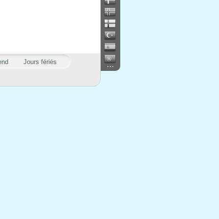
end
Jours fériés
...