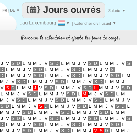
Jours ouvrés
FR
|
DE
▼
Salarié
▼
..au Luxembourg
▼
| Calendrier civil usuel
▼
Parcours le calendrier et ajoute tes jours de congé.
J
V
S
D
L
M
M
J
V
S
D
L
M
M
J
V
S
D
L
M
M
J
V
S
D
L
M
M
J
V
S
D
L
M
M
J
V
S
D
L
M
M
J
V
S
D
L
M
M
J
V
S
D
L
M
M
J
V
S
D
L
M
M
J
V
S
D
L
M
M
J
V
S
D
L
M
M
J
V
S
D
L
M
M
J
V
S
D
L
M
M
J
V
S
D
L
M
M
J
V
S
D
L
M
M
J
V
S
D
L
M
M
J
V
S
D
L
M
M
J
V
S
D
L
M
M
J
V
S
D
L
M
M
J
V
S
D
L
M
M
J
V
S
D
L
M
M
J
V
S
D
L
M
M
J
V
S
D
L
M
M
J
V
S
D
L
M
M
J
V
S
D
L
M
M
J
V
S
D
L
M
M
J
V
S
D
L
M
M
J
V
S
D
L
M
M
J
V
S
D
L
M
M
J
V
S
D
L
M
M
J
V
S
D
L
M
M
J
V
S
D
L
M
M
J
V
S
D
L
M
M
J
V
S
D
L
M
M
J
V
S
D
L
M
M
J
V
S
D
L
M
M
J
V
S
D
L
M
M
J
V
S
D
L
M
M
J
V
S
D
L
M
M
J
V
S
D
L
M
M
J