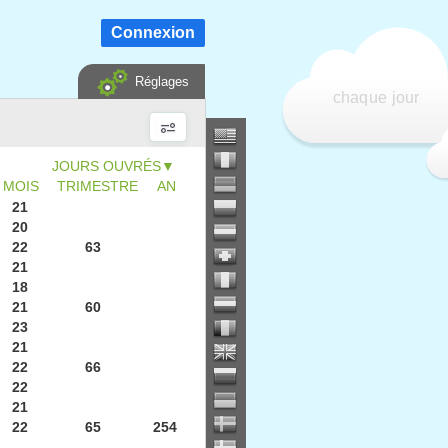
Connexion
Réglages
chaque jour
▼
MOIS
TRIMESTRE
AN
21
20
22
63
21
18
21
60
23
21
22
66
22
21
22
65
254