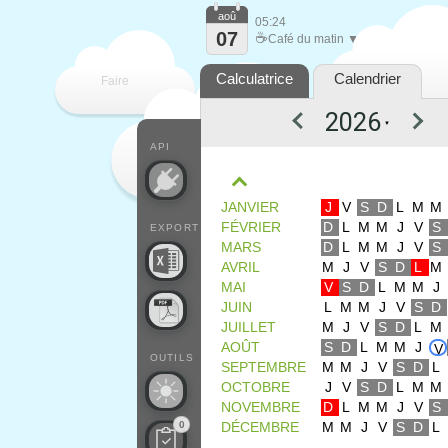
aoû
05:24
07
☕
Café du matin ▼
Calculatrice
Calendrier
Faire
▼
que
API
JANVIER
J
V
S
D
L
M
M
FÉVRIER
D
L
M
M
J
V
S
EXPORT
MARS
D
L
M
M
J
V
S
AVRIL
M
J
V
S
D
L
M
MAI
V
S
D
L
M
M
J
JUIN
L
M
M
J
V
S
D
JUILLET
M
J
V
S
D
L
M
AOÛT
S
D
L
M
M
J
V
OUTILS
SEPTEMBRE
M
M
J
V
S
D
L
OCTOBRE
J
V
S
D
L
M
M
NOVEMBRE
D
L
M
M
J
V
S
0
DÉCEMBRE
M
M
J
V
S
D
L