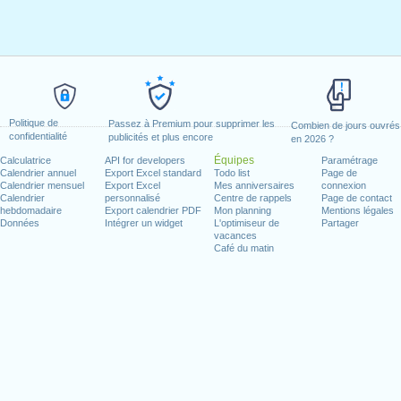
0
0
0
08:00 - 12:00
14:00 - 18:
cations
vacations
Politique de
Passez à Premium pour supprimer les
Combien de jours ouvrés
0 - 12:00
14:00 - 18:00
8
08:00 - 12:00
14:00 - 18:
confidentialité
publicités et plus encore
en 2026 ?
Équipes
Calculatrice
API for developers
Paramétrage
0 - 12:00
14:00 - 18:00
8
Calendrier annuel
Export Excel standard
Todo list
Page de
holidays
holidays
Calendrier mensuel
Export Excel
Mes anniversaires
connexion
Calendrier
personnalisé
Centre de rappels
Page de contact
hebdomadaire
Export calendrier PDF
Mon planning
Mentions légales
0 - 12:00
14:00 - 18:00
8
08:00 - 12:00
14:00 - 18:
Données
Intégrer un widget
L'optimiseur de
Partager
vacances
0 - 12:00
14:00 - 18:00
8
Café du matin
08:00 - 12:00
0
0
0
08:00 - 12:00
14:00 - 18:
cations
vacations