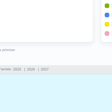
s prioriser
l'année :
2025
|
2026
|
2027