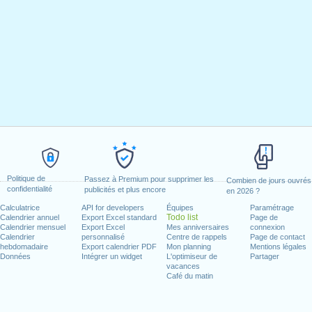
Politique de
Passez à Premium pour supprimer les
Combien de jours ouvrés
confidentialité
publicités et plus encore
en 2026 ?
Calculatrice
API for developers
Équipes
Paramétrage
Todo list
Calendrier annuel
Export Excel standard
Page de
Calendrier mensuel
Export Excel
Mes anniversaires
connexion
Calendrier
personnalisé
Centre de rappels
Page de contact
hebdomadaire
Export calendrier PDF
Mon planning
Mentions légales
Données
Intégrer un widget
L'optimiseur de
Partager
vacances
Café du matin