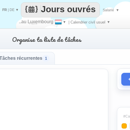
Jours ouvrés
FR
|
DE
▼
Salarié
▼
..au Luxembourg
▼
| Calendrier civil usuel
▼
Faire
Organise ta liste de tâches
que
Tâches récurrentes
1
#Cat