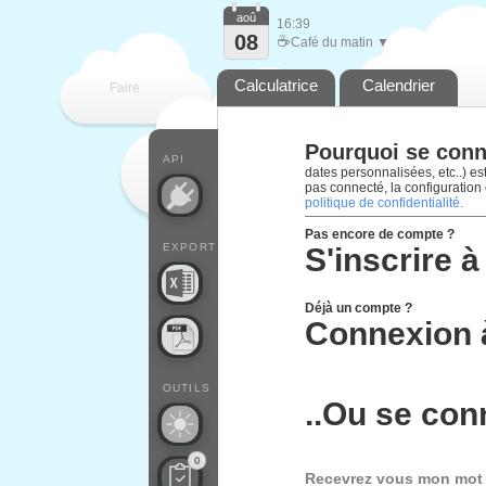
aoû
16:39
08
☕
Café du matin ▼
Calculatrice
Calendrier
Faire
Pourquoi se conn
que
API
dates personnalisées, etc..) e
pas connecté, la configuration 
politique de confidentialité.
Pas encore de compte ?
EXPORT
S'inscrire 
Déjà un compte ?
Connexion 
OUTILS
..Ou se con
0
Recevrez vous mon mot