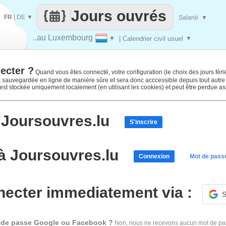
Jours ouvrés
FR
|
DE
▼
Salarié
▼
..au Luxembourg
▼
| Calendrier civil usuel
▼
ecter ?
Quand vous êtes connecté, votre configuration (le choix des jours férié
st sauvegardée en ligne de manière sûre et sera donc acccessible depuis tout autr
est stockée uniquement localement (en utilisant les cookies) et peut être perdue as
à Joursouvres.lu
S'inscrire
à Joursouvres.lu
Connexion
Mot de passe
necter immediatement via :
S
 de passe Google ou Facebook ?
Non, nous ne recevons aucun mot de pa