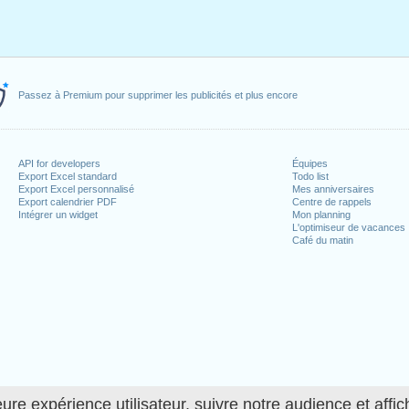
Passez à Premium pour supprimer les publicités et plus encore
API for developers
Équipes
Export Excel standard
Todo list
Export Excel personnalisé
Mes anniversaires
Export calendrier PDF
Centre de rappels
Intégrer un widget
Mon planning
L'optimiseur de vacances
Café du matin
ure expérience utilisateur, suivre notre audience et affic