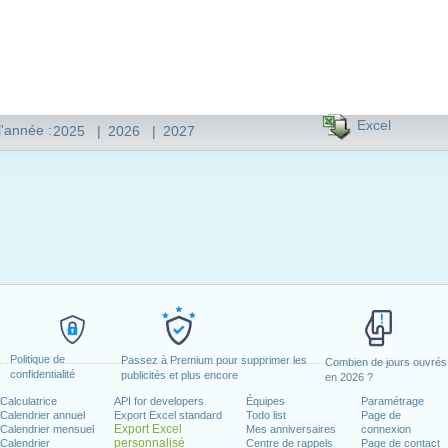
Excel
l'année :
2025
|
2026
|
2027
Politique de
Passez à Premium pour supprimer les
Combien de jours ouvrés
confidentialité
publicités et plus encore
en 2026 ?
Calculatrice
API for developers
Équipes
Paramétrage
Calendrier annuel
Export Excel standard
Todo list
Page de
Export Excel
Calendrier mensuel
Mes anniversaires
connexion
personnalisé
Calendrier
Centre de rappels
Page de contact