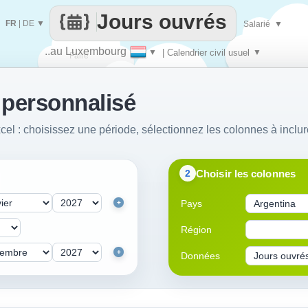
Jours ouvrés
FR
|
DE
▼
Salarié
▼
..au Luxembourg
▼
| Calendrier civil usuel
▼
Faire
 personnalisé
que
cel : choisissez une période, sélectionnez les colonnes à inclur
Choisir les colonnes
2
Pays
+
Région
+
Données