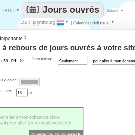
Jours ouvrés
FR
|
DE
▼
Salarié
▼
..au Luxembourg
▼
▼
| Calendrier civil usuel
Faire
importante ?
que
 à rebours de jours ouvrés à votre si
Formulation:
...
Text-color:
ont-size:
px