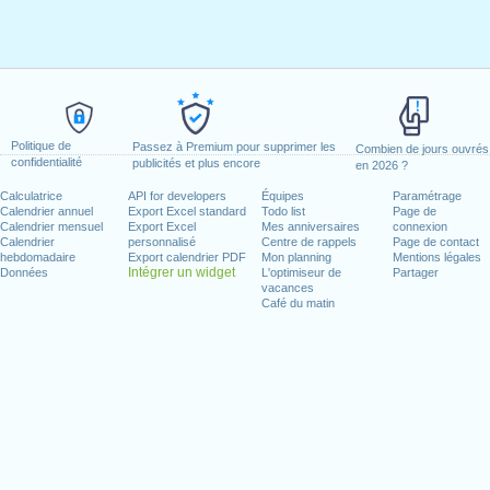
Politique de
Passez à Premium pour supprimer les
Combien de jours ouvrés
confidentialité
publicités et plus encore
en 2026 ?
Calculatrice
API for developers
Équipes
Paramétrage
Calendrier annuel
Export Excel standard
Todo list
Page de
Calendrier mensuel
Export Excel
Mes anniversaires
connexion
Calendrier
personnalisé
Centre de rappels
Page de contact
hebdomadaire
Export calendrier PDF
Mon planning
Mentions légales
Intégrer un widget
Données
L'optimiseur de
Partager
vacances
Café du matin