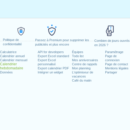
Politique de
Passez à Premium pour supprimer les
Combien de jours ouvrés
confidentialité
publicités et plus encore
en 2026 ?
Calculatrice
API for developers
Équipes
Paramétrage
Calendrier annuel
Export Excel standard
Todo list
Page de
Calendrier mensuel
Export Excel
Mes anniversaires
connexion
Calendrier
personnalisé
Centre de rappels
Page de contact
hebdomadaire
Export calendrier PDF
Mon planning
Mentions légales
Données
Intégrer un widget
L'optimiseur de
Partager
vacances
Café du matin