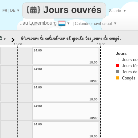
Jours ouvrés
FR
|
DE
▼
Salarié
▼
..au Luxembourg
▼
| Calendrier civil usuel
▼
Faire
Parcours le calendrier et ajoute tes jours de congé.
▼
que
13:00
18:00
14:00
Jours
Jours ou
18:00
Jours fér
14:00
Jours de
Congés
18:00
14:00
18:00
14:00
18:00
14:00
18:00