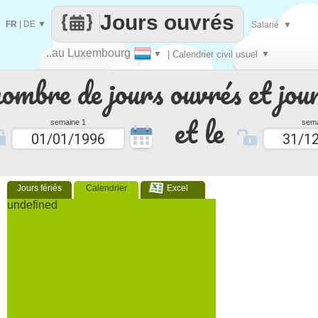
Jours ouvrés
FR
|
DE
▼
Salarié
▼
..au Luxembourg
▼
| Calendrier civil usuel
▼
Faire
nombre de jours ouvrés et jour
que
et le
semaine 1
sema
Jours fériés
Calendrier
Excel
undefined