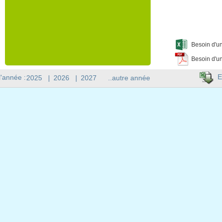
Besoin d'un
Besoin d'un
E
l'année :
2025
|
2026
|
2027
..autre année