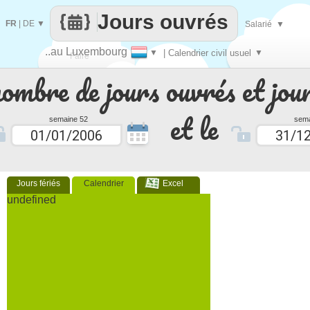
Jours ouvrés
FR
|
DE
▼
Salarié
▼
..au Luxembourg
▼
| Calendrier civil usuel
▼
Faire
nombre de jours ouvrés et jour
que
et le
semaine 52
sema
Jours fériés
Calendrier
Excel
undefined