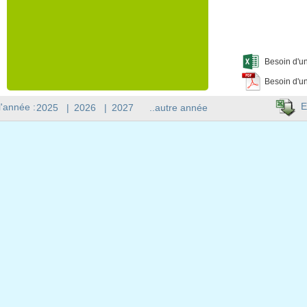
Besoin d'un
Besoin d'un
E
l'année :
2025
|
2026
|
2027
..autre année