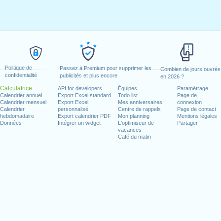
Politique de
Passez à Premium pour supprimer les
Combien de jours ouvrés
confidentialité
publicités et plus encore
en 2026 ?
Calculatrice
API for developers
Équipes
Paramétrage
Calendrier annuel
Export Excel standard
Todo list
Page de
Calendrier mensuel
Export Excel
Mes anniversaires
connexion
Calendrier
personnalisé
Centre de rappels
Page de contact
hebdomadaire
Export calendrier PDF
Mon planning
Mentions légales
Données
Intégrer un widget
L'optimiseur de
Partager
vacances
Café du matin